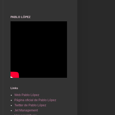
PABLO LÓPEZ
Links
Web Pablo López
Página oficial de Pablo López
Twitter de Pablo López
Jet Management