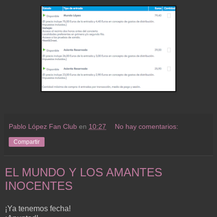
Pablo López Fan Club
en
10:27
No hay comentarios:
Compartir
EL MUNDO Y LOS AMANTES
INOCENTES
¡Ya tenemos fecha!