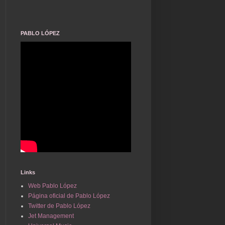
PABLO LÓPEZ
Links
Web Pablo López
Página oficial de Pablo López
Twitter de Pablo López
Jet Management