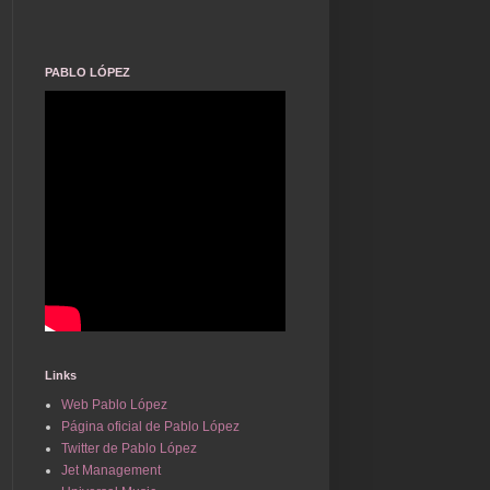
PABLO LÓPEZ
Links
Web Pablo López
Página oficial de Pablo López
Twitter de Pablo López
Jet Management