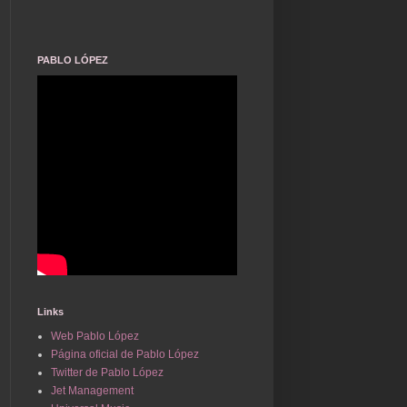
PABLO LÓPEZ
Links
Web Pablo López
Página oficial de Pablo López
Twitter de Pablo López
Jet Management