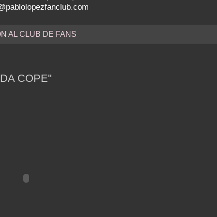
nfo@pablolopezfanclub.com
ÓN AL CLUB DE FANS
RDA COPE"